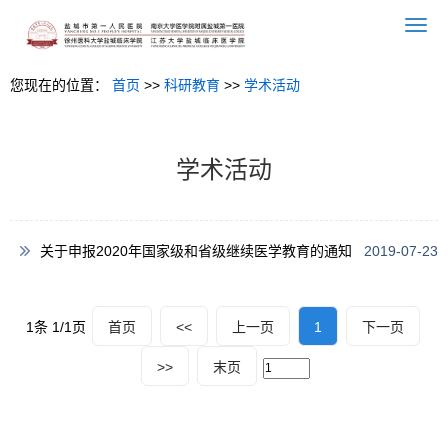
您现在的位置：
首页
>>
科研教育
>>
学术活动
学术活动
关于申报2020年国家级和省级继续医学教育的通知
2019-07-23
1条 1/1页
首页
<<
上一页
1
下一页
>>
末页